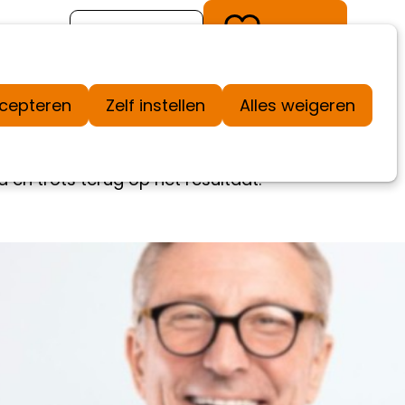
Kom in actie
Doneer
ccepteren
Zelf instellen
Alles weigeren
en trots terug op het resultaat.