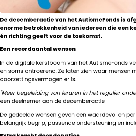
De decemberactie van het AutismeFonds is afge
enorme betrokkenheid van iedereen die een ke
Deel
én richting geeft voor de toekomst.
dit
bericht
Een recordaantal wensen
In de digitale kerstboom van het AutismeFonds v
en soms ontroerend. Ze laten zien waar mensen me
doorzettingsvermogen er is.
"Meer begeleiding van leraren in het regulier onde
een deelnemer aan de decemberactie
De gedeelde wensen geven een waardevol en persoon
belangrijk begrip, passende ondersteuning en inclu
Extra kracht door donaties