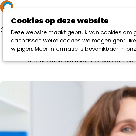
Autisme
Help m
Cookies op deze website
Nieuws
Succesvolle decemberactie AutismeFonds
Deze website maakt gebruik van cookies om goe
aanpassen welke cookies we mogen gebruiken,
S
wijzigen. Meer informatie is beschikbaar in on
De decemberactie van het AutismeFonds 