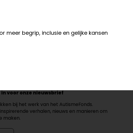
r meer begrip, inclusie en gelijke kansen
je in voor onze nieuwsbrief
rokken bij het werk van het AutismeFonds.
inspirerende verhalen, nieuws en manieren om
te maken.