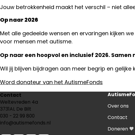
Jouw betrokkenheid maakt het verschil – niet alle
Op naar 2026
Met alle gedeelde wensen en ervaringen kijken we 
voor mensen met autisme.
Op naar een hoopvol en inclusief 2026. Same
Wil jij blijven bijdragen aan meer begrip en geli
Word donateur van het AutismeFonds
AutismeF
Contact
Weltevreden 4a
Over ons
3731AL De Bilt
030 - 22 99 800
Contact
info@autismefonds.nl
Doneren 🧡