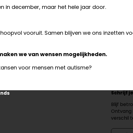
en in december, maar het hele jaar door.
hoopvol vooruit. Samen blijven we ons inzetten voo
n maken we van wensen mogelijkheden.
jke kansen voor mensen met autisme?
Schrijf 
onds
Blijf bet
Ontvang 
verschil 