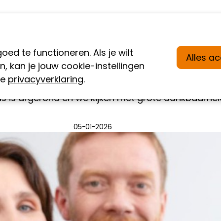
ee
Wat wij doen
Nieuws
Over ons
d te functioneren. Als je wilt
Alles a
 kan je jouw cookie-instellingen
uccesvolle decemberactie AutismeFonds
ze
privacyverklaring
.
is afgerond en we kijken met grote dankbaarheid 
05-01-2026