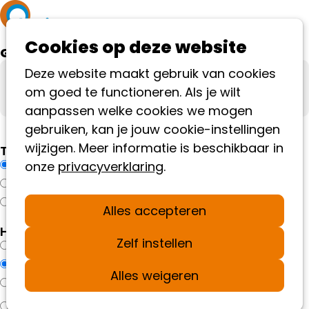
Ope
Cookies op deze website
me
Geef om gelijke kansen en doneer direct
Deze website maakt gebruik van cookies
Huidig:
Kies een bedrag
Jouw gegevens
om goed te functioneren. Als je wilt
Bevestig je donatie!
aanpassen welke cookies we mogen
gebruiken, kan je jouw cookie-instellingen
wijzigen. Meer informatie is beschikbaar in
Toezeggings-frequentie
onze
privacyverklaring
.
Maandelijks
Jaarlijks
Eenmalig
Alles accepteren
Hoeveel wil je per maand doneren?
*
Zelf instellen
€ 7,00
€ 10,00
Alles weigeren
€ 15,00
Anders, nl: €