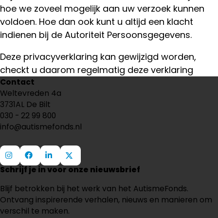
hoe we zoveel mogelijk aan uw verzoek kunnen
voldoen. Hoe dan ook kunt u altijd een klacht
indienen bij de Autoriteit Persoonsgegevens.
Deze privacyverklaring kan gewijzigd worden,
checkt u daarom regelmatig deze verklaring
Contact
Weltevreden 4a
3731AL De Bilt
030 - 22 99 800
info@autismefonds.nl
Schrijf je in voor onze nieuwsbrief
Ga
Ga
Ga
Ga
naar
naar
naar
naar
Blijf betrokken bij het werk van het AutismeFonds.
Instagram
Facebook
LinkedIn
X
Ontvang inspirerende verhalen, nieuws en manieren om
verschil te maken.