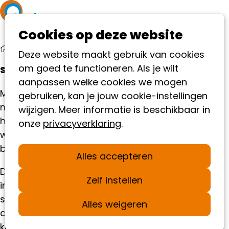
Ope
Cookies op deze website
me
Help mee
Maandelijks doneren
Deze website maakt gebruik van cookies
om goed te functioneren. Als je wilt
Samen blijvende verandering realiseren
aanpassen welke cookies we mogen
Met jouw maandelijkse donatie geef je mensen
gebruiken, kan je jouw cookie-instellingen
met autisme blijvend nieuwe kansen. Je maakt
wijzigen. Meer informatie is beschikbaar in
het mogelijk dat onder andere scholen en
onze
privacyverklaring
.
werkplekken beter worden ingericht en niemand
buitenspel staat.
Alles accepteren
Dankzij vaste steun kunnen wij projecten en
Zelf instellen
initiatieven continu ondersteunen. Zo bouwen we
stap voor stap aan een samenleving waarin
Alles weigeren
autisme geen belemmering vormt, maar ruimte
krijgt.