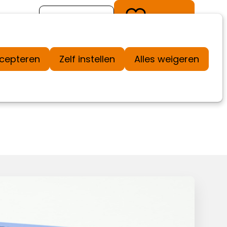
Kom in actie
Doneer
ccepteren
Zelf instellen
Alles weigeren