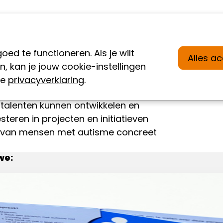
ee
Wat wij doen
Nieuws
Over ons
d te functioneren. Als je wilt
Alles a
 kan je jouw cookie-instellingen
sen
ze
privacyverklaring
.
vanzelfsprekend. Met jouw steun
talenten kunnen ontwikkelen en
eren in projecten en initiatieven
en van mensen met autisme concreet
we: