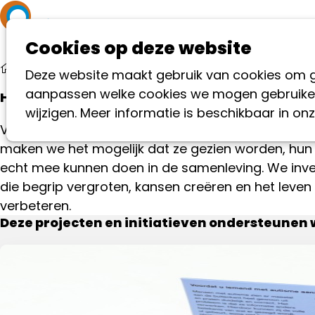
Autisme
Help m
Cookies op deze website
Wat wij doen
Deze website maakt gebruik van cookies om goe
aanpassen welke cookies we mogen gebruiken,
Het AutismeFonds zet zich in voor gelijke kan
wijzigen. Meer informatie is beschikbaar in on
Voor mensen met autisme is meedoen niet altijd 
maken we het mogelijk dat ze gezien worden, hun 
echt mee kunnen doen in de samenleving. We invest
die begrip vergroten, kansen creëren en het lev
verbeteren.
Deze projecten en initiatieven ondersteunen 