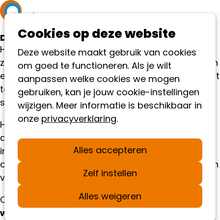
Ope
Cookies op deze website
me
Disclaimer
Het AutismeFonds besteedt de grootst mogelijke
Deze website maakt gebruik van cookies
zorg aan de inhoud van deze website. We streven
om goed te functioneren. Als je wilt
ernaar om alle informatie actueel, volledig en juist
aanpassen welke cookies we mogen
te houden. Toch kunnen aan de inhoud van deze
gebruiken, kan je jouw cookie-instellingen
site
geen rechten worden ontleend
.
wijzigen. Meer informatie is beschikbaar in
onze
privacyverklaring
.
Het AutismeFonds aanvaardt geen
aansprakelijkheid voor schade die direct of
Alles accepteren
indirect voortvloeit uit het gebruik van informatie
op deze website, of uit het niet goed functioneren
Zelf instellen
van de site.
Alles weigeren
Op deze website kunnen
links naar externe
websites
staan. Het AutismeFonds is niet