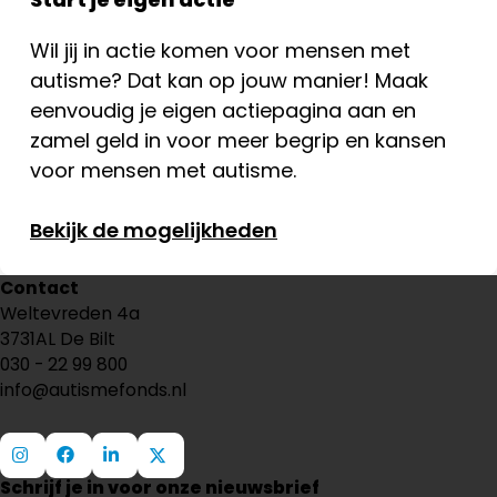
Wil jij in actie komen voor mensen met
autisme? Dat kan op jouw manier! Maak
eenvoudig je eigen actiepagina aan en
zamel geld in voor meer begrip en kansen
voor mensen met autisme.
Bekijk de mogelijkheden
Contact
Weltevreden 4a
3731AL De Bilt
030 - 22 99 800
info@autismefonds.nl
Schrijf je in voor onze nieuwsbrief
Ga
Ga
Ga
Ga