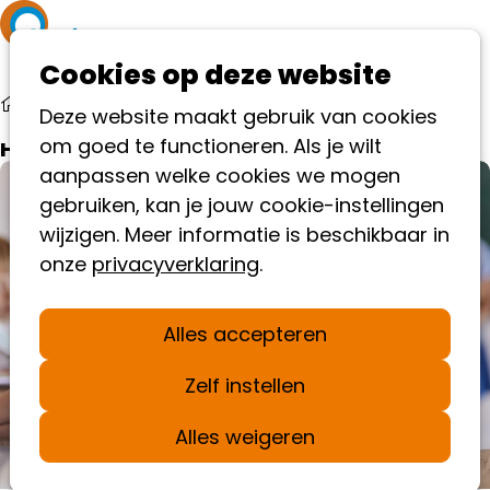
Ope
Cookies op deze website
me
Help mee
Deze website maakt gebruik van cookies
om goed te functioneren. Als je wilt
Hoe kun jij bijdragen aan het AutismeFonds?
aanpassen welke cookies we mogen
gebruiken, kan je jouw cookie-instellingen
wijzigen. Meer informatie is beschikbaar in
onze
privacyverklaring
.
Alles accepteren
Zelf instellen
Alles weigeren