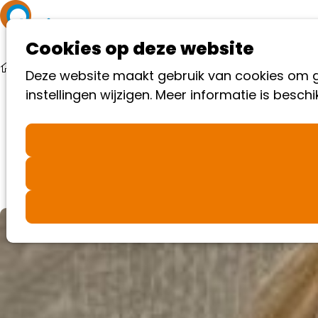
Ope
Cookies op deze website
me
Nieuws
"WerkWeb-Autisme geeft mij veel houvast"
Deze website maakt gebruik van cookies om go
instellingen wijzigen. Meer informatie is besch
"WerkWeb-Autisme geeft mij veel houvast"
Jobcoach Evaline Allijn over het begeleiden van
mensen met autisme naar passend werk.
15-06-2026