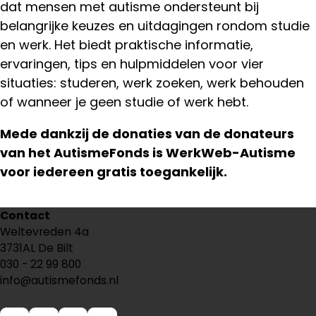
dat mensen met autisme ondersteunt bij
belangrijke keuzes en uitdagingen rondom studie
en werk. Het biedt praktische informatie,
ervaringen, tips en hulpmiddelen voor vier
situaties: studeren, werk zoeken, werk behouden
of wanneer je geen studie of werk hebt.
Mede dankzij de donaties van de donateurs
van het AutismeFonds is WerkWeb-Autisme
voor iedereen gratis toegankelijk.
Deel
Contact
Weltevreden 4a
dit
3731AL De Bilt
bericht
030 - 22 99 800
info@autismefonds.nl