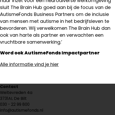
haar inzet voor een neurodiverse werkomgeving
sluit The Brain Hub goed aan bij de focus van de
AutismeFonds Business Partners om de inclusie
van mensen met autisme in het bedrijfsleven te
bevorderen. Wij verwelkomen The Brain Hub dan
ook van harte als partner en verwachten een
vruchtbare samenwerking.’
Word ook AutismeFonds Impactpartner
Alle informatie vind je hier
Deel
Contact
dit
Weltevreden 4a
bericht
3731AL De Bilt
030 - 22 99 800
info@autismefonds.nl