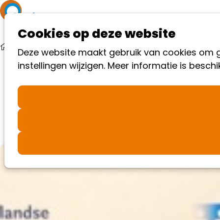
Ope
Cookies op deze website
me
Nieuws
AutismeFonds verwelkomt The Brain Hub
Deze website maakt gebruik van cookies om go
instellingen wijzigen. Meer informatie is besch
AutismeFonds verwelkomt The Brain Hub
The Brain Hub is partner geworden van de
AutismeFonds Business Partners.
27-09-2023